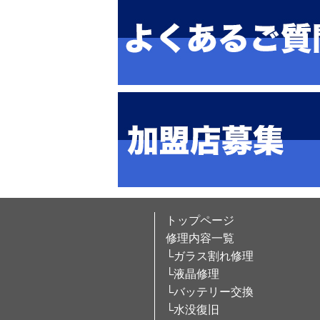
トップページ
修理内容一覧
└ガラス割れ修理
└液晶修理
└バッテリー交換
└水没復旧