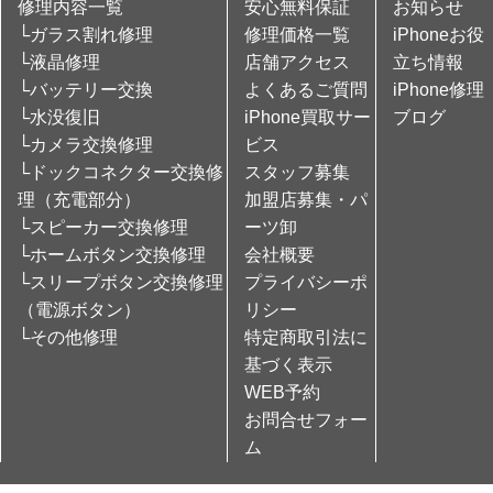
修理内容一覧
安心無料保証
お知らせ
└ガラス割れ修理
修理価格一覧
iPhoneお役
└液晶修理
店舗アクセス
立ち情報
└バッテリー交換
よくあるご質問
iPhone修理
└水没復旧
iPhone買取サー
ブログ
└カメラ交換修理
ビス
└ドックコネクター交換修
スタッフ募集
理（充電部分）
加盟店募集・パ
└スピーカー交換修理
ーツ卸
└ホームボタン交換修理
会社概要
└スリープボタン交換修理
プライバシーポ
（電源ボタン）
リシー
└その他修理
特定商取引法に
基づく表示
WEB予約
お問合せフォー
ム