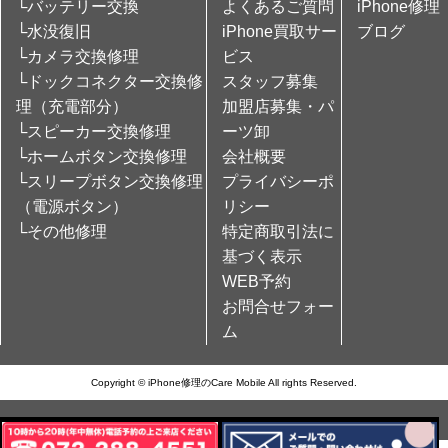
└バッテリー交換
よくあるご質問
iPhone修理
└水没復旧
iPhone買取サー
ブログ
└カメラ交換修理
ビス
└ドックコネクター交換修
スタッフ募集
理（充電部分）
加盟店募集・パ
└スピーカー交換修理
ーツ卸
└ホームボタン交換修理
会社概要
└スリープボタン交換修理
プライバシーポ
（電源ボタン）
リシー
└その他修理
特定商取引法に
基づく表示
WEB予約
お問合せフォー
ム
Copyright © iPhone修理のCare Mobile All rights Reserved.