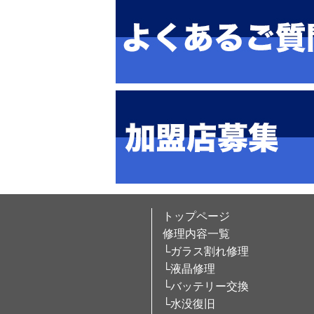
トップページ
修理内容一覧
└ガラス割れ修理
└液晶修理
└バッテリー交換
└水没復旧