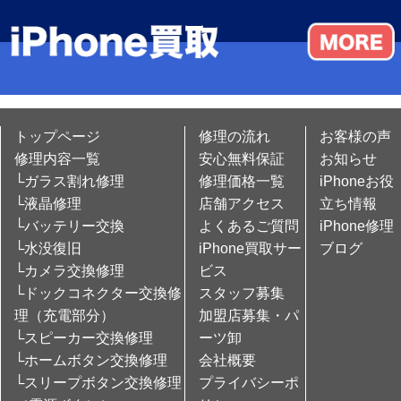
トップページ
修理の流れ
お客様の声
修理内容一覧
安心無料保証
お知らせ
└ガラス割れ修理
修理価格一覧
iPhoneお役
└液晶修理
店舗アクセス
立ち情報
└バッテリー交換
よくあるご質問
iPhone修理
└水没復旧
iPhone買取サー
ブログ
└カメラ交換修理
ビス
└ドックコネクター交換修
スタッフ募集
理（充電部分）
加盟店募集・パ
└スピーカー交換修理
ーツ卸
└ホームボタン交換修理
会社概要
└スリープボタン交換修理
プライバシーポ