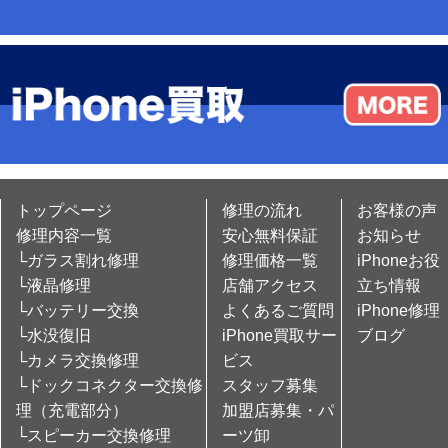
トップページ
修理の流れ
お客様の声
修理内容一覧
安心無料保証
お知らせ
└ガラス割れ修理
修理価格一覧
iPhoneお役
└液晶修理
店舗アクセス
立ち情報
└バッテリー交換
よくあるご質問
iPhone修理
└水没復旧
iPhone買取サー
ブログ
└カメラ交換修理
ビス
└ドックコネクター交換修
スタッフ募集
理（充電部分）
加盟店募集・パ
└スピーカー交換修理
ーツ卸