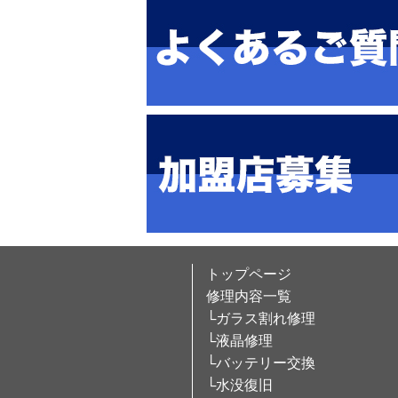
トップページ
修理内容一覧
└ガラス割れ修理
└液晶修理
└バッテリー交換
└水没復旧