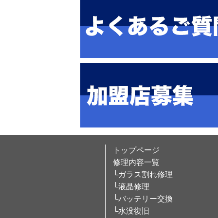
トップページ
修理内容一覧
└ガラス割れ修理
└液晶修理
└バッテリー交換
└水没復旧