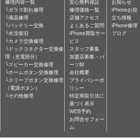
修理内容一覧
安心無料保証
お知らせ
└ガラス割れ修理
修理価格一覧
iPhoneお役
└液晶修理
店舗アクセス
立ち情報
└バッテリー交換
よくあるご質問
iPhone修理
└水没復旧
iPhone買取サー
ブログ
└カメラ交換修理
ビス
└ドックコネクター交換修
スタッフ募集
理（充電部分）
加盟店募集・パ
└スピーカー交換修理
ーツ卸
└ホームボタン交換修理
会社概要
└スリープボタン交換修理
プライバシーポ
（電源ボタン）
リシー
└その他修理
特定商取引法に
基づく表示
WEB予約
お問合せフォー
ム