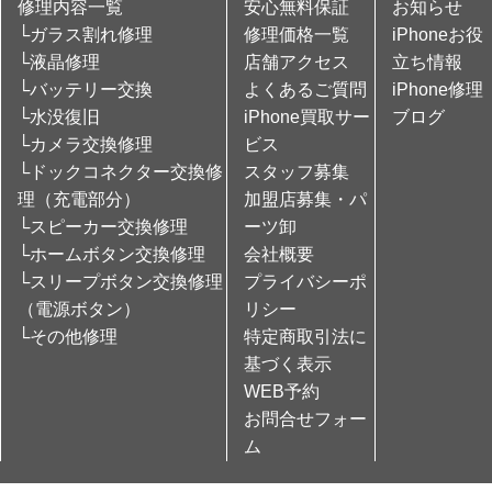
修理内容一覧
安心無料保証
お知らせ
└ガラス割れ修理
修理価格一覧
iPhoneお役
└液晶修理
店舗アクセス
立ち情報
└バッテリー交換
よくあるご質問
iPhone修理
└水没復旧
iPhone買取サー
ブログ
└カメラ交換修理
ビス
└ドックコネクター交換修
スタッフ募集
理（充電部分）
加盟店募集・パ
└スピーカー交換修理
ーツ卸
└ホームボタン交換修理
会社概要
└スリープボタン交換修理
プライバシーポ
（電源ボタン）
リシー
└その他修理
特定商取引法に
基づく表示
WEB予約
お問合せフォー
ム