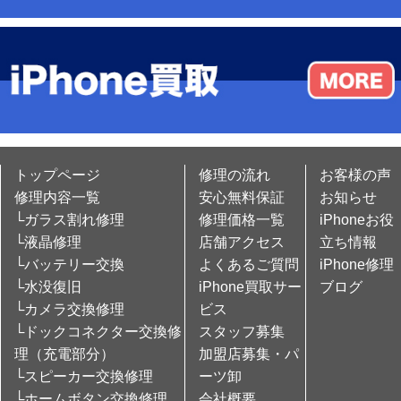
トップページ
修理の流れ
お客様の声
修理内容一覧
安心無料保証
お知らせ
└ガラス割れ修理
修理価格一覧
iPhoneお役
└液晶修理
店舗アクセス
立ち情報
└バッテリー交換
よくあるご質問
iPhone修理
└水没復旧
iPhone買取サー
ブログ
└カメラ交換修理
ビス
└ドックコネクター交換修
スタッフ募集
理（充電部分）
加盟店募集・パ
└スピーカー交換修理
ーツ卸
└ホームボタン交換修理
会社概要