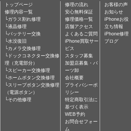
トップページ
修理の流れ
お客様の声
修理内容一覧
安心無料保証
お知らせ
└ガラス割れ修理
修理価格一覧
iPhoneお役
└液晶修理
店舗アクセス
立ち情報
└バッテリー交換
よくあるご質問
iPhone修理
└水没復旧
iPhone買取サー
ブログ
└カメラ交換修理
ビス
└ドックコネクター交換修
スタッフ募集
理（充電部分）
加盟店募集・パ
└スピーカー交換修理
ーツ卸
└ホームボタン交換修理
会社概要
└スリープボタン交換修理
プライバシーポ
（電源ボタン）
リシー
└その他修理
特定商取引法に
基づく表示
WEB予約
お問合せフォー
ム