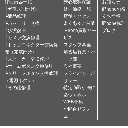
修理内容一覧
安心無料保証
お知らせ
└ガラス割れ修理
修理価格一覧
iPhoneお役
└液晶修理
店舗アクセス
立ち情報
└バッテリー交換
よくあるご質問
iPhone修理
└水没復旧
iPhone買取サー
ブログ
└カメラ交換修理
ビス
└ドックコネクター交換修
スタッフ募集
理（充電部分）
加盟店募集・パ
└スピーカー交換修理
ーツ卸
└ホームボタン交換修理
会社概要
└スリープボタン交換修理
プライバシーポ
（電源ボタン）
リシー
└その他修理
特定商取引法に
基づく表示
WEB予約
お問合せフォー
ム