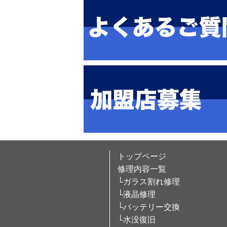
トップページ
修理内容一覧
└ガラス割れ修理
└液晶修理
└バッテリー交換
└水没復旧