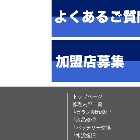
トップページ
修理内容一覧
└ガラス割れ修理
└液晶修理
└バッテリー交換
└水没復旧