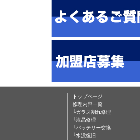
トップページ
修理内容一覧
└ガラス割れ修理
└液晶修理
└バッテリー交換
└水没復旧