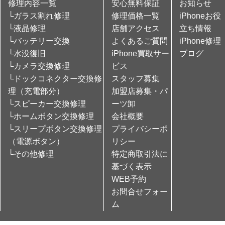
修理内容一覧
安心無料保証
お知らせ
└ガラス割れ修理
修理価格一覧
iPhoneお役
└液晶修理
店舗アクセス
立ち情報
└バッテリー交換
よくあるご質問
iPhone修理
└水没復旧
iPhone買取サー
ブログ
└カメラ交換修理
ビス
└ドックコネクター交換修
スタッフ募集
理（充電部分）
加盟店募集・パ
└スピーカー交換修理
ーツ卸
└ホームボタン交換修理
会社概要
└スリープボタン交換修理
プライバシーポ
（電源ボタン）
リシー
└その他修理
特定商取引法に
基づく表示
WEB予約
お問合せフォー
ム