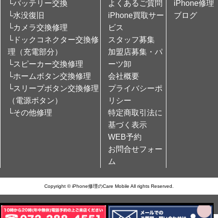
└バッテリー交換
よくあるご質問
iPhone修理
└水没復旧
iPhone買取サー
ブログ
└カメラ交換修理
ビス
└ドックコネクター交換修
スタッフ募集
理（充電部分）
加盟店募集・パ
└スピーカー交換修理
ーツ卸
└ホームボタン交換修理
会社概要
└スリープボタン交換修理
プライバシーポ
（電源ボタン）
リシー
└その他修理
特定商取引法に
基づく表示
WEB予約
お問合せフォー
ム
Copyright © iPhone修理のCare Mobile All rights Reserved.