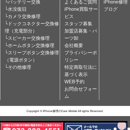
└バッテリー交換
よくあるご質問
iPhone修理
└水没復旧
iPhone買取サー
ブログ
└カメラ交換修理
ビス
└ドックコネクター交換修
スタッフ募集
理（充電部分）
加盟店募集・パ
└スピーカー交換修理
ーツ卸
└ホームボタン交換修理
会社概要
└スリープボタン交換修理
プライバシーポ
（電源ボタン）
リシー
└その他修理
特定商取引法に
基づく表示
WEB予約
お問合せフォー
ム
Copyright © iPhone修理のCare Mobile All rights Reserved.