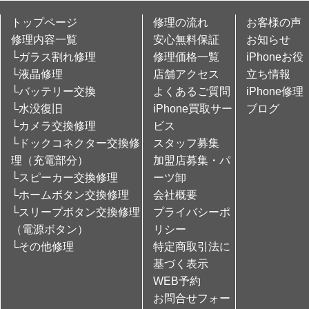
トップページ
修理の流れ
お客様の声
修理内容一覧
安心無料保証
お知らせ
└ガラス割れ修理
修理価格一覧
iPhoneお役
└液晶修理
店舗アクセス
立ち情報
└バッテリー交換
よくあるご質問
iPhone修理
└水没復旧
iPhone買取サー
ブログ
└カメラ交換修理
ビス
└ドックコネクター交換修
スタッフ募集
理（充電部分）
加盟店募集・パ
└スピーカー交換修理
ーツ卸
└ホームボタン交換修理
会社概要
└スリープボタン交換修理
プライバシーポ
（電源ボタン）
リシー
└その他修理
特定商取引法に
基づく表示
WEB予約
お問合せフォー