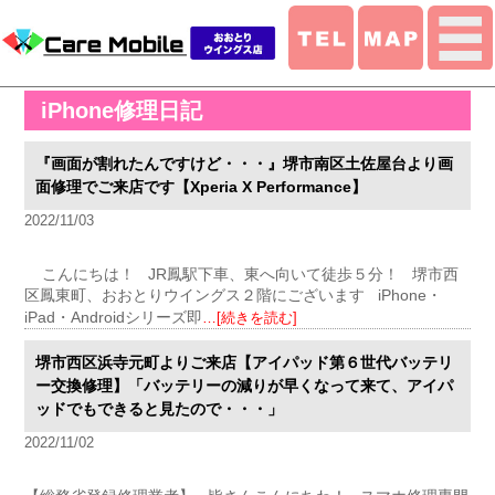
iPhone修理日記
『画面が割れたんですけど・・・』堺市南区土佐屋台より画
面修理でご来店です【Xperia X Performance】
2022/11/03
こんにちは！ JR鳳駅下車、東へ向いて徒歩５分！ 堺市西
区鳳東町、おおとりウイングス２階にございます iPhone・
iPad・Androidシリーズ即
…[続きを読む]
堺市西区浜寺元町よりご来店【アイパッド第６世代バッテリ
ー交換修理】「バッテリーの減りが早くなって来て、アイパ
ッドでもできると見たので・・・」
2022/11/02