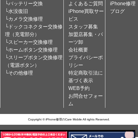
└バッテリー交換
よくあるご質問
iPhone修理
└水没復旧
iPhone買取サー
ブログ
└カメラ交換修理
ビス
└ドックコネクター交換修
スタッフ募集
理（充電部分）
加盟店募集・パ
└スピーカー交換修理
ーツ卸
└ホームボタン交換修理
会社概要
└スリープボタン交換修理
プライバシーポ
（電源ボタン）
リシー
└その他修理
特定商取引法に
基づく表示
WEB予約
お問合せフォー
ム
Copyright © iPhone修理のCare Mobile All rights Reserved.