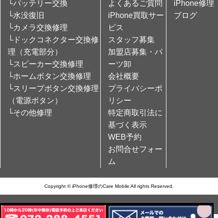
└バッテリー交換
よくあるご質問
iPhone修理
└水没復旧
iPhone買取サー
ブログ
└カメラ交換修理
ビス
└ドックコネクター交換修
スタッフ募集
理（充電部分）
加盟店募集・パ
└スピーカー交換修理
ーツ卸
└ホームボタン交換修理
会社概要
└スリープボタン交換修理
プライバシーポ
（電源ボタン）
リシー
└その他修理
特定商取引法に
基づく表示
WEB予約
お問合せフォー
ム
Copyright © iPhone修理のCare Mobile All rights Reserved.