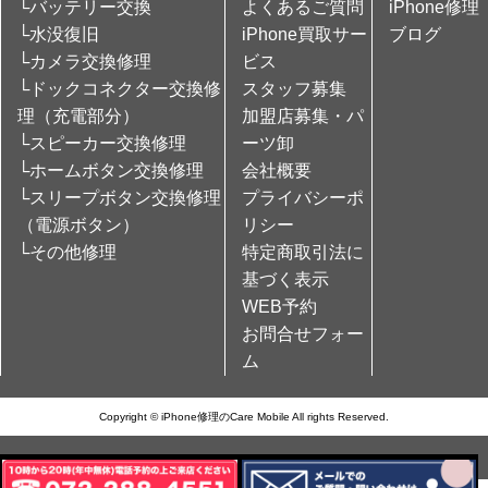
└バッテリー交換
よくあるご質問
iPhone修理
└水没復旧
iPhone買取サー
ブログ
└カメラ交換修理
ビス
└ドックコネクター交換修
スタッフ募集
理（充電部分）
加盟店募集・パ
└スピーカー交換修理
ーツ卸
└ホームボタン交換修理
会社概要
└スリープボタン交換修理
プライバシーポ
（電源ボタン）
リシー
└その他修理
特定商取引法に
基づく表示
WEB予約
お問合せフォー
ム
Copyright © iPhone修理のCare Mobile All rights Reserved.