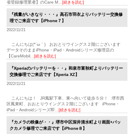
省登録修理業者】のCare M
…[続きを読む]
『残量がいきなり・・・』高石市羽衣よりバッテリー交換修
理でご来店です【iPhone７】
2022/11/21
こんにちは(*´ω｀) おおとりウイングス２階にございます
データそのままiPhone・iPad・Androidシリーズ修理店の
【CareMobil
…[続きを読む]
『Xperiaのバッテリーを・・』和泉市富秋町よりバッテリー
交換修理でご来店です【Xperia XZ】
2022/11/21
こんにちは！ JR鳳駅下車、東へ向いて徒歩５分！ 堺市西
区鳳東町、おおとりウイングス２階にございます iPhone・
iPad・Androidシリーズ即
…[続きを読む]
『カメラの映像が・・』堺市中区深井清水町より画面+バッ
クカメラ修理でご来店です【iPhone８】