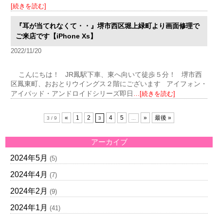
[続きを読む]
『耳が当てれなくて・・』堺市西区堀上緑町より画面修理で
ご来店です【iPhone Xs】
2022/11/20
こんにちは！ JR鳳駅下車、東へ向いて徒歩５分！ 堺市西
区鳳東町、おおとりウイングス２階にございます アイフォン・
アイパッド・アンドロイドシリーズ即日
…[続きを読む]
«
1
2
4
5
»
最後 »
3 / 9
3
...
アーカイブ
2024年5月
(5)
2024年4月
(7)
2024年2月
(9)
2024年1月
(41)