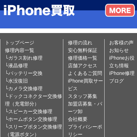
トップページ
修理の流れ
お客様の声
修理内容一覧
安心無料保証
お知らせ
└ガラス割れ修理
修理価格一覧
iPhoneお役
└液晶修理
店舗アクセス
立ち情報
└バッテリー交換
よくあるご質問
iPhone修理
└水没復旧
iPhone買取サー
ブログ
└カメラ交換修理
ビス
└ドックコネクター交換修
スタッフ募集
理（充電部分）
加盟店募集・パ
└スピーカー交換修理
ーツ卸
└ホームボタン交換修理
会社概要
└スリープボタン交換修理
プライバシーポ
（電源ボタン）
リシー